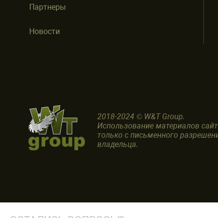
Партнеры
Новости
2018-2024 © W&T Group.
Использование материалов сай
только с письменного разрешен
владельца.