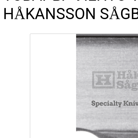
HÅKANSSON SÅGB