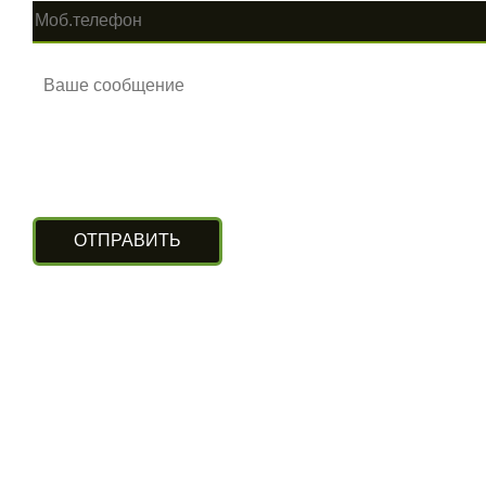
КОНТАКТЫ
г. Алматы, ул. Рыскулова 140/4
(Бизнес-центр «Нурлы Туран»)
вход с южной стороны, цокольный этаж.
+7 (727) 248-13-09