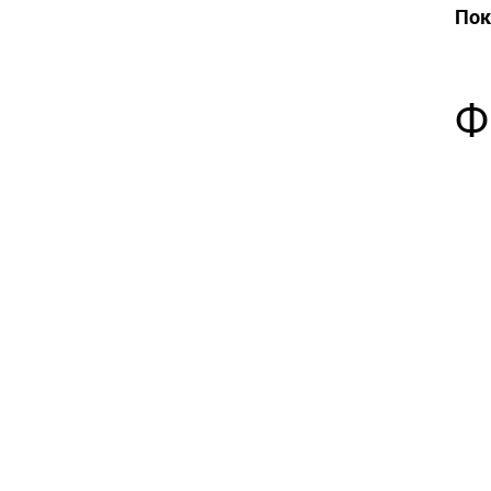
Пок
Ф