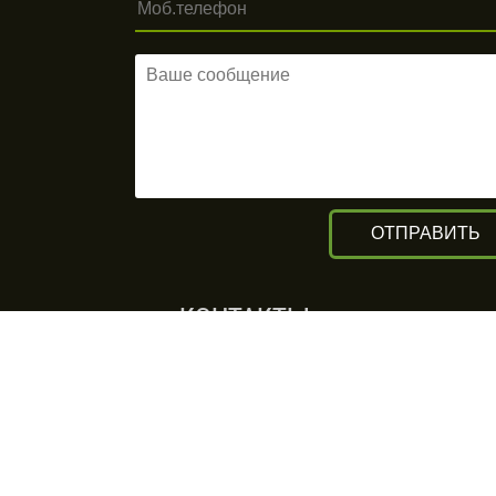
КОНТАКТЫ
г. Алматы, ул. Рыскулова 140/4
(Бизнес-центр «Нурлы Туран»)
вход с южной стороны, цокольный
этаж.
+7 (727) 248-13-09