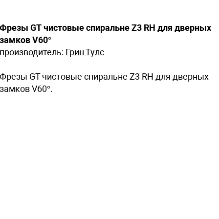
Фрезы GT чистовые спиральне Z3 RH для дверных
замков V60°
производитель:
Грин Тулс
Фрезы GT чистовые спиральне Z3 RH для дверных
замков V60°.