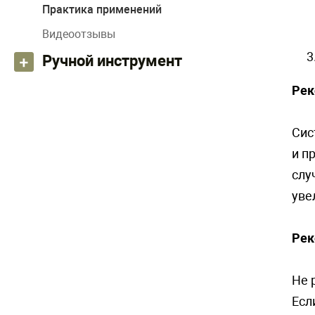
Практика применений
Видеоотзывы
Ручной инструмент
Рек
Сис
и п
слу
уве
Рек
Не 
Есл