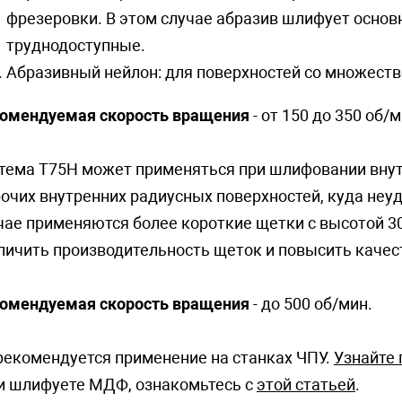
фрезеровки. В этом случае абразив шлифует основн
труднодоступные.
Абразивный нейлон: для поверхностей со множест
омендуемая скорость вращения
- от 150 до 350 об/м
тема T75H может применяться при шлифовании внут
рочих внутренних радиусных поверхностей, куда неу
чае применяются более короткие щетки с высотой 30
личить производительность щеток и повысить каче
омендуемая скорость вращения
- до 500 об/мин.
рекомендуется применение на станках ЧПУ.
Узнайте 
и шлифуете МДФ, ознакомьтесь с
этой
статьей
.