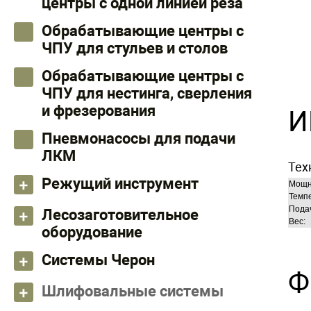
центры с одной линией реза
Обрабатывающие центры с
ЧПУ для стульев и столов
Обрабатывающие центры с
ЧПУ для нестинга, сверления
и фрезерования
И
Пневмонасосы для подачи
ЛКМ
Тех
Режущий инструмент
Мощн
Темп
Подач
Лесозаготовительное
Вес:
оборудование
Системы Черон
Ф
Шлифовальные системы