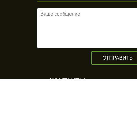
КОНТАКТЫ
г. Алматы, ул. Рыскулова 140/4
(Бизнес-центр «Нурлы Туран»)
вход с южной стороны, цокольный
этаж.
+7 (727) 248-13-09
+7 (707) 311-11-09