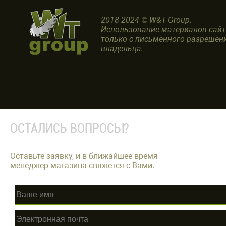
2018-2024 © W&T Group.
Использование материалов сай
только с письменного разрешен
владельца.
ОСТАЛИСЬ ВОПРОСЫ?
Оставьте заявку, и в ближайшее время
менеджер магазина свяжется с Вами.