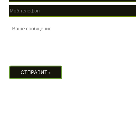
КОНТАКТЫ
г. Алматы, ул. Рыскулова 140/4
(Бизнес-центр «Нурлы Туран»)
вход с южной стороны, цокольный этаж.