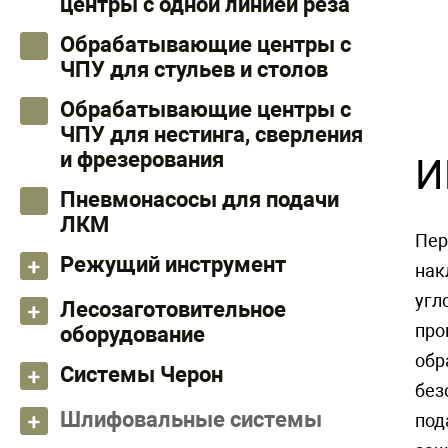
центры с одной линией реза
Обрабатывающие центры с
ЧПУ для стульев и столов
Обрабатывающие центры с
ЧПУ для нестинга, сверления
и фрезерования
И
Пневмонасосы для подачи
ЛКМ
Пер
Режущий инструмент
нак
угл
Лесозаготовительное
про
оборудование
обр
Системы Черон
без
Шлифовальные системы
под