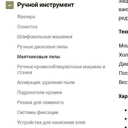
защ
Ручной инструмент
ваю
Фрезера
ред
Оснастка
Тех
Шлифовальные машинки
Мощ
Ручные дисковые пилы
Хол
Маятниковые пилы
Диа
Ручные кромкооблицовочные машины и
станки
Пос
Вес
Аспирация, удаление пыли
Подрезатели кромки
Хар
Резаки для ламината
Системы фиксации
Устройства для нанесения клея