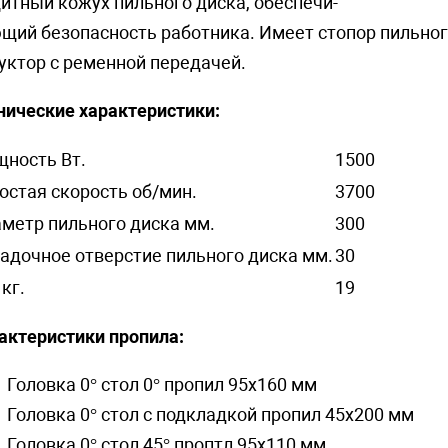
итный кожух пильного диска, обеспечи-
щий безопасность работника. Имеет стопор пильног
уктор с ременной передачей.
нические характеристики:
ность Вт.
1500
остая скорость об/мин.
3700
метр пильного диска мм.
300
адочное отверстие пильного диска мм.
30
 кг.
19
актеристики пропила:
Головка 0° стол 0° пропил 95x160 мм
Головка 0° стол с подкладкой пропил 45x200 мм
Головка 0° стол 45° проптл 95x110 мм