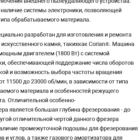
ключения внешнего пылеудаляющего устройства.
 наличие системы электроники, позволяющей
типа обрабатываемого материала.
ециально разработан для изготовления и ремонта
 искусственного камня, такихкак Corian®. Машина
мощным двигателем (1800 Вт) с системой
ки, обеспечивающей поддержание числа оборотов
зкой и возможность выбора частоты вращения
т 11500 до 23000 об/мин, в зависимости от типа
аемого материала и особенностей режущего
та. Отличительной особенно-
ра является большая глубина фрезерования - до
угой отличительной чертой данного фрезера
наличие промежуточной подошвы для фрезерования
в и углов, а также газового амортизатора для