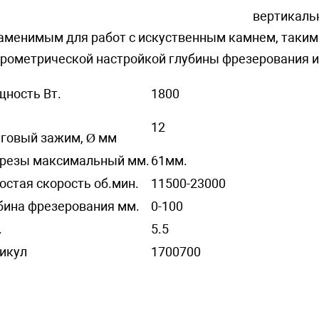
вертикаль
аменимым для работ с искуственным камнем, таким 
рометрической настройкой глубины фрезерования и
ность Вт.
1800
12
говый зажим, Ø мм
резы максимальный мм.
61мм.
остая скорость об.мин.
11500-23000
бина фрезерования мм.
0-100
.
5.5
икул
1700700