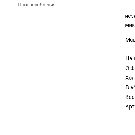
Приспособления
нез
мик
Мощ
Цан
Ø Ф
Хол
Глу
Вес
Арт