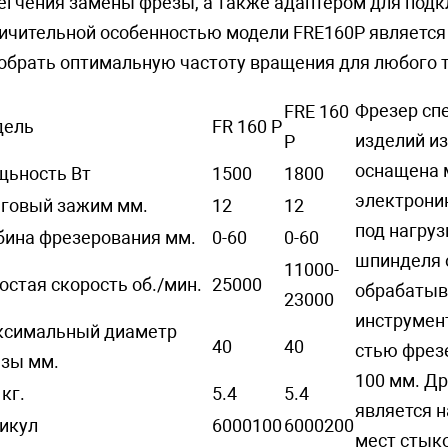
егчения замены фрезы, а также адаптером для под
ичительной особенностью модели FRE160P является
обрать оптимальную частоту вращения для любого 
Фрезер сп
FRE 160
дель
FR 160 P
изделий из
P
оснащена 
ьность Вт
1500
1800
электрони
говый зажим мм.
12
12
под нагру
бина фрезерования мм.
0-60
0-60
шпинделя о
11000-
остая скорость об./мин.
25000
обрабатыв
23000
инструмен
симальный диаметр
40
40
стью фрезе
зы мм.
100 мм. Др
 кг.
5.4
5.4
является 
икул
6000100
6000200
мест стыко