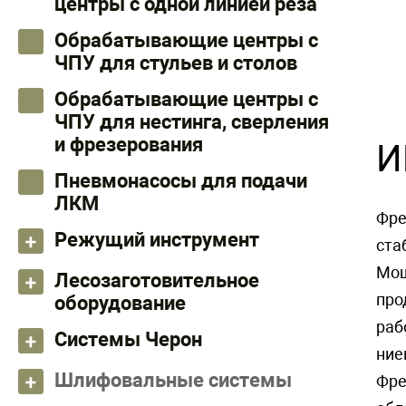
центры с одной линией реза
Обрабатывающие центры с
ЧПУ для стульев и столов
Обрабатывающие центры с
ЧПУ для нестинга, сверления
и фрезерования
И
Пневмонасосы для подачи
ЛКМ
Фре
Режущий инструмент
ста
Мощ
Лесозаготовительное
про
оборудование
раб
Системы Черон
ние
Шлифовальные системы
Фре