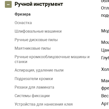
обл
Ручной инструмент
Отл
Фрезера
под
Оснастка
Мо
Шлифовальные машинки
Ручные дисковые пилы
Мощ
Маятниковые пилы
Цан
Ручные кромкооблицовочные машины и
Глу
станки
Хол
Аспирация, удаление пыли
Подрезатели кромки
Мак
Резаки для ламината
фре
Вес
Системы фиксации
Арт
Устройства для нанесения клея