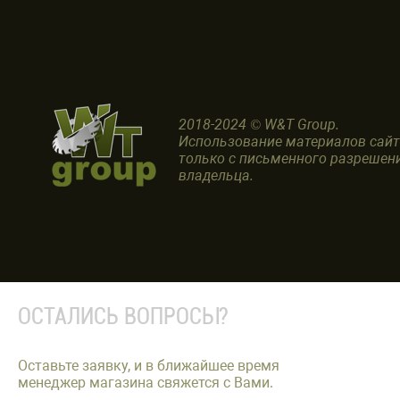
2018-2024 © W&T Group.
Использование материалов сай
только с письменного разрешен
владельца.
ОСТАЛИСЬ ВОПРОСЫ?
Оставьте заявку, и в ближайшее время
менеджер магазина свяжется с Вами.