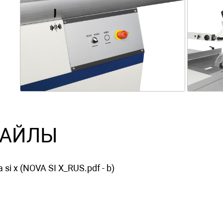
АЙЛЫ
 si x (NOVA SI X_RUS.pdf - b)