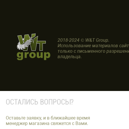
2018-2024 © W&T Group.
Использование материалов сай
только с письменного разрешен
владельца.
ОСТАЛИСЬ ВОПРОСЫ?
Оставьте заявку, и в ближайшее время
менеджер магазина свяжется с Вами.