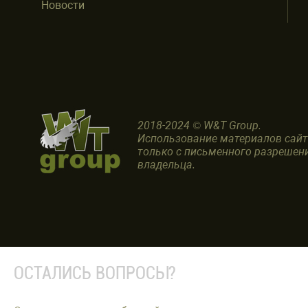
Новости
2018-2024 © W&T Group.
Использование материалов сай
только с письменного разрешен
владельца.
ОСТАЛИСЬ ВОПРОСЫ?