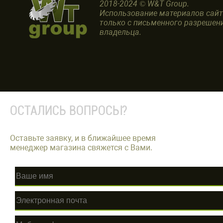
2018-2024 © W&T Group.
Использование материалов сай
только с письменного разрешен
владельца.
ОСТАЛИСЬ ВОПРОСЫ?
Оставьте заявку, и в ближайшее время
менеджер магазина свяжется с Вами.