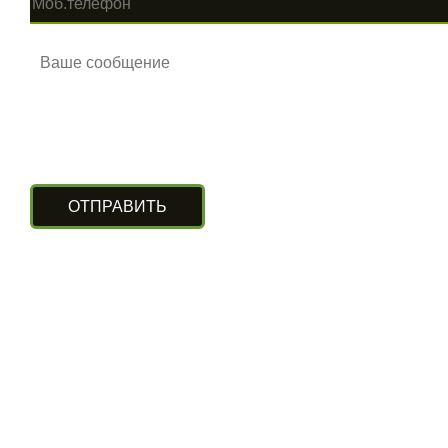
КОНТАКТЫ
г. Алматы, ул. Рыскулова 140/4
(Бизнес-центр «Нурлы Туран»)
вход с южной стороны, цокольный этаж.
+7 (727) 248-13-09
+7 (707) 311-11-09