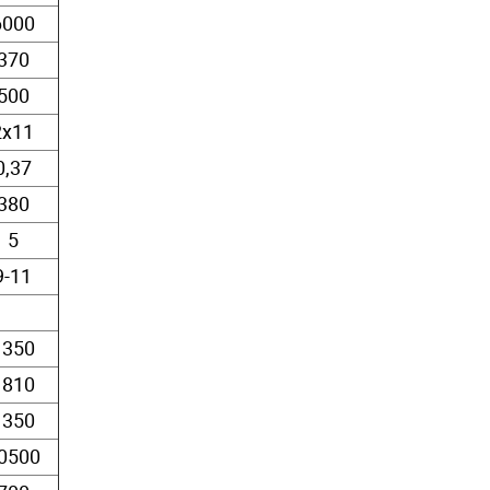
6000
370
500
2х11
0,37
380
5
9-11
1350
1810
1350
0500