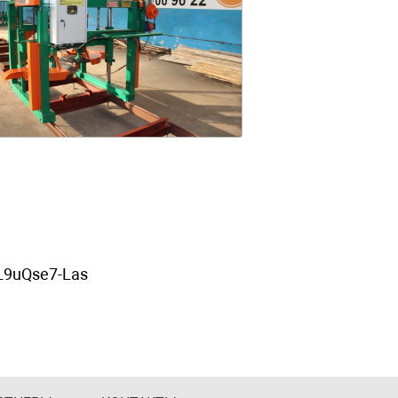
/L9uQse7-Las