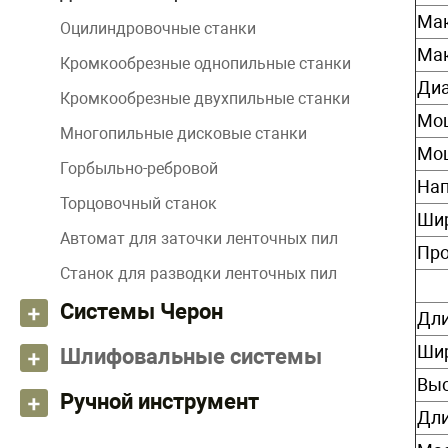
Мак
Оцилиндровочные станки
Мак
Кромкообрезные однопильные станки
Диа
Кромкообрезные двухпильные станки
Мощ
Многопильные дисковые станки
Мощ
Горбыльно-ребровой
Нап
Торцовочный станок
Шир
Автомат для заточки ленточных пил
Про
Станок для разводки ленточных пил
Системы Черон
Дли
Шир
Шлифовальные системы
Выс
Ручной инструмент
Дли