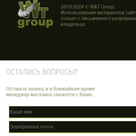
2018-2024 © W&T Group.
Использование материалов сай
только с письменного разрешен
владельца.
ОСТАЛИСЬ ВОПРОСЫ?
Оставьте заявку, и в ближайшее время
менеджер магазина свяжется с Вами.