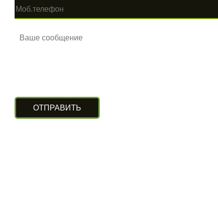
КОНТАКТЫ
г. Алматы, ул. Рыскулова 140/4
(Бизнес-центр «Нурлы Туран»)
вход с южной стороны, цокольный этаж.
+7 (727) 248-13-09