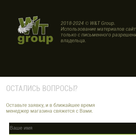
2018-2024 © W&T Group.
Использование материалов сай
только с письменного разрешен
владельца.
ОСТАЛИСЬ ВОПРОСЫ?
Оставьте заявку, и в ближайшее время
менеджер магазина свяжется с Вами.