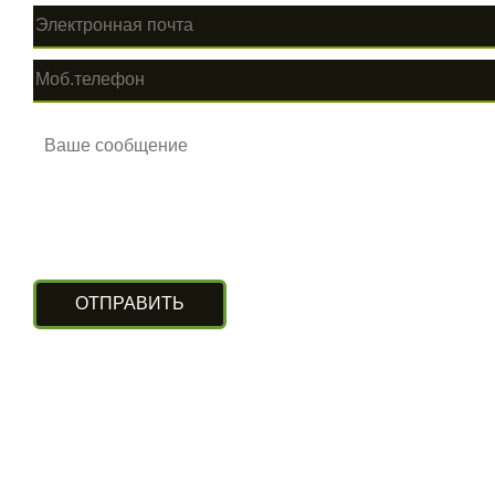
КОНТАКТЫ
г. Алматы, ул. Рыскулова 140/4
(Бизнес-центр «Нурлы Туран»)
вход с южной стороны, цокольный этаж.