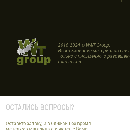
2018-2024 © W&T Group.
Использование материалов сай
только с письменного разрешен
владельца.
ОСТАЛИСЬ ВОПРОСЫ?
Оставьте заявку, и в ближайшее время
менеджер магазина свяжется с Вами.